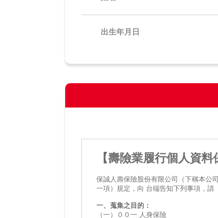
出生年月日
【壽險業履行個人資料
保誠人壽保險股份有限公司（下稱本公
一項）規定，向 台端告知下列事項，請
一、蒐集之目的：
（一）００一 人身保險