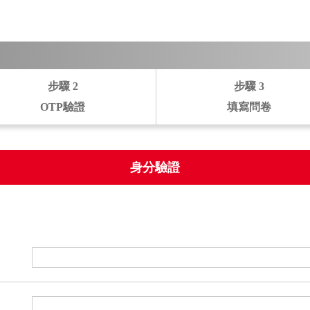
步驟
2
步驟
3
OTP驗證
填寫問卷
身分驗證