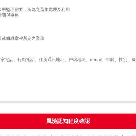
金融監理需要，所為之蒐集處理及利用
律關係事務
目或組織章程所定之業務
家電話、行動電話、住所通訊地址、戶籍地址、e-mail、年齡、性別、
。
戶資料、合作推廣等關係、或於本公司各項業務內所委託往來之第三人
、方式：
風險認知程度確認
令規定應為保存之期間。
人壽保險商業同業公會、中華民國產物保險商業同業公會、財團法人保險