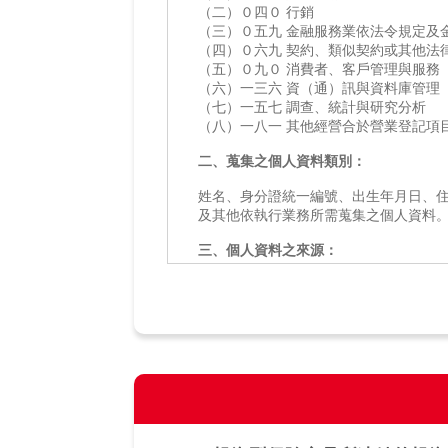
（二）０四０ 行銷
（三）０五九 金融服務業依法令規定及
（四）０六九 契約、類似契約或其他法
（五）０九０ 消費者、客戶管理與服務
（六）一三六 資（通）訊與資料庫管理
（七）一五七 調查、統計與研究分析
（八）一八一 其他經營合於營業登記項
二、蒐集之個人資料類別：
姓名、身分證統一編號、出生年月日、住
及其他依執行業務所需蒐集之個人資料
三、個人資料之來源：
（一）要保人
（二）當事人之法定代理人、輔助人
（三）各醫療院所
（四）與第三人共同行銷、交互運用客
四、個人資料利用之期間、對象、地區
（一）期間：因執行業務所必須及依法
（二）對象：本（分）公司、中華民國